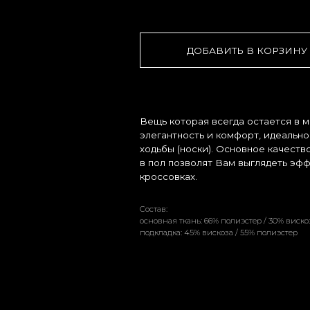
ДОБАВИТЬ В КОРЗИНУ
Вещь которая всегда остается в моде-это класс
элегантность и комфорт, идеально подходят для
ходьбы (носки). Основное качество брюк-их унив
в пол позволят Вам выглядеть эффектно в любой об
кроссовках.
Cостав:
основная ткань: 66% полиэстер / 30% вискоза / 4% спандекс
подкладка: 45% вискоза / 55% полиэстер