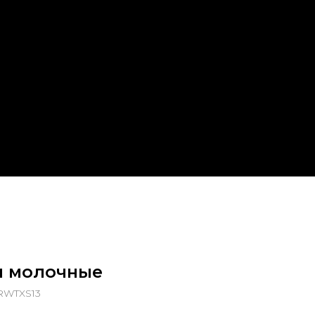
 молочные
RWTXS13